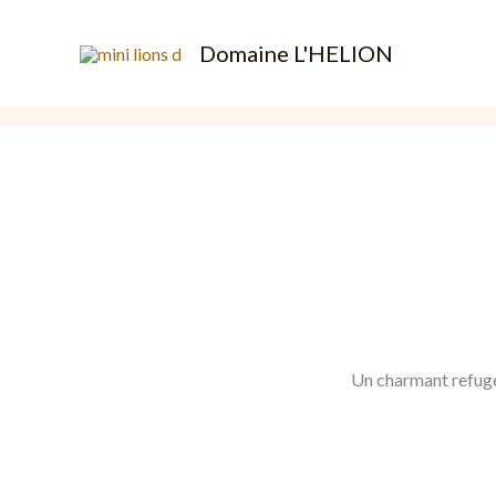
Aller
au
Domaine L'HELION
contenu
Un charmant refuge 